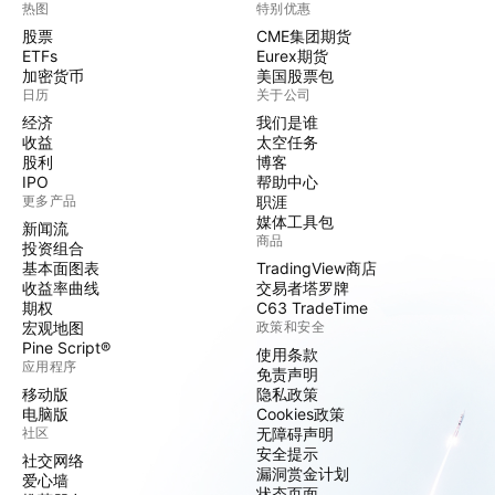
热图
特别优惠
股票
CME集团期货
ETFs
Eurex期货
加密货币
美国股票包
日历
关于公司
经济
我们是谁
收益
太空任务
股利
博客
IPO
帮助中心
更多产品
职涯
媒体工具包
新闻流
商品
投资组合
基本面图表
TradingView商店
收益率曲线
交易者塔罗牌
期权
C63 TradeTime
宏观地图
政策和安全
Pine Script®
使用条款
应用程序
免责声明
移动版
隐私政策
电脑版
Cookies政策
社区
无障碍声明
安全提示
社交网络
漏洞赏金计划
爱心墙
状态页面