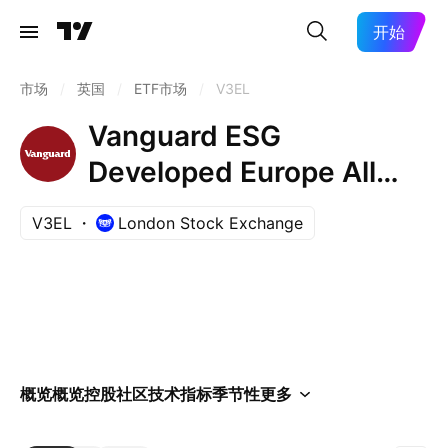
开始
市场
/
英国
/
ETF市场
/
V3EL
Vanguard ESG
Developed Europe All
Cap UCITS ETF -EUR
V3EL
London Stock Exchange
概览
概览
控股
社区
技术指标
季节性
更多