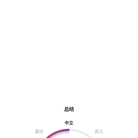
总结
中立
卖出
买入