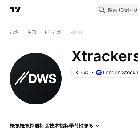
搜索
市场
/
英国
/
ETF市场
/
XD5D
XD5D
London Stock
概览
概览
控股
社区
技术指标
季节性
更多