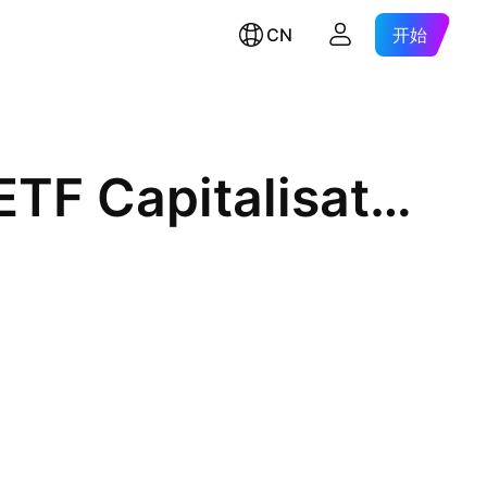
CN
开始
Xtrackers MSCI EMU UCITS ETF Capitalisation 1CUSD hedged