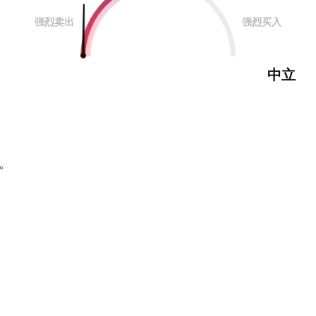
强烈卖出
强烈买入
中立
。