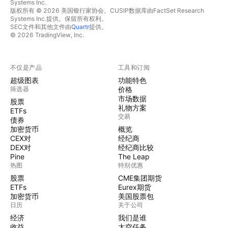
Systems Inc.
版权所有 © 2026 美国银行家协会。CUSIP数据库由FactSet Research
Systems Inc.提供。保留所有权利。
SEC文件和其他文件由
Quartr
提供。
© 2026 TradingView, Inc.
不仅是产品
工具和订阅
超级图表
功能特色
筛选器
价格
市场数据
股票
礼物方案
ETFs
交易
债券
加密货币
概览
CEX对
经纪商
DEX对
经纪商比较
Pine
The Leap
热图
特别优惠
股票
CME集团期货
ETFs
Eurex期货
加密货币
美国股票包
日历
关于公司
经济
我们是谁
收益
太空任务