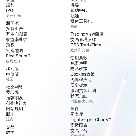
股利
博客
IPO
帮助中心
更多产品
职涯
媒体工具包
新闻流
商品
投资组合
基本面图表
TradingView商店
收益率曲线
交易者塔罗牌
期权
C63 TradeTime
宏观地图
政策和安全
Pine Script®
使用条款
应用程序
免责声明
移动版
隐私政策
电脑版
Cookies政策
社区
无障碍声明
安全提示
社交网络
漏洞赏金计划
爱心墙
状态页面
推荐朋友
商业解决方案
创作者计划
网站规则
插件
版主
图表库
观点
Lightweight Charts™
高级图表
交易
交易平台
教学
成长机会