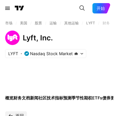
开始
市场
/
美国
/
股票
/
运输
/
其他运输
/
LYFT
/
财务
Lyft, Inc.
LYFT
Nasdaq Stock Market
概览
财务
文档
新闻
社区
技术指标
预测
季节性
期权
ETFs
债券
更
返回