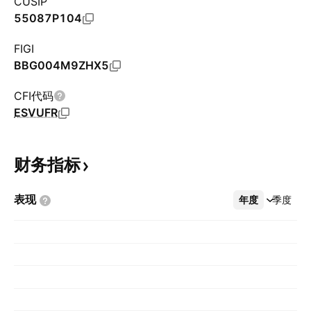
CUSIP
55087P104
FIGI
BBG004M9ZHX5
CFI代码
ESVUFR
财务指标
表现
年度
更多
季度