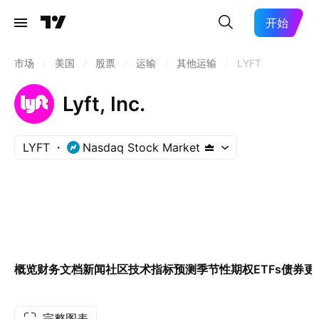
开始
市场
/
美国
/
股票
/
运输
/
其他运输
/
LYFT
Lyft, Inc.
LYFT
Nasdaq Stock Market
概览
财务
文档
新闻
社区
技术指标
预测
季节性
期权
ETFs
债券
更
完整图表