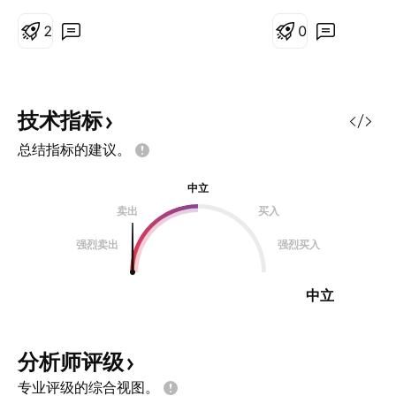
出预期 120 万）和订单额（47.8 亿
美元，同比增长 16%）均创历史新
2
0
高。 稳定增长：乘车量同比增长
15%，连续第十个季度实现两位数
增长。 财务状况良好：运营现金流
依然强劲（过去 12 个月累计达
技术指标
10.8 亿美元）。 Lyft 活跃用户数的
总结指标的建议。
增长是一项关键指标。它表明市场对
Lyft 服务的需求旺盛，并为未来的
中立
盈利奠定了基础，即使目前的促销活
卖出
买入
动暂时抑制了收入增长。 未来增长
预测及驱动因素 管理层给出了令人
强烈卖出
强烈买入
鼓舞的展望，预测到 2025 年及
中立
分析师评级
专业评级的综合视图。