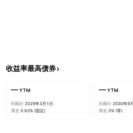
收益率最高债券
—
—
YTM
YTM
到期日
2029年3月1日
到期日
2030年9
票息
0.63% (固定)
票息
0% (零)