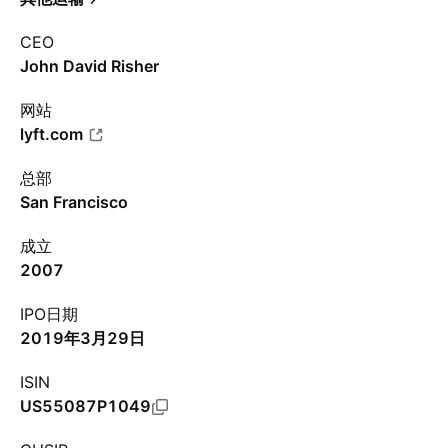
CEO
John David Risher
网站
lyft.com
总部
San Francisco
成立
2007
IPO日期
2019年3月29日
ISIN
US55087P1049