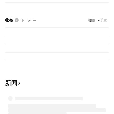
收益
年度
更多
季度
下一份
:
—
新闻