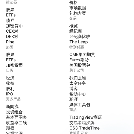
筛选器
价格
市场数据
股票
礼物方案
ETFs
交易
债券
加密货币
概览
CEX对
经纪商
DEX对
经纪商比较
Pine
The Leap
热图
特别优惠
股票
CME集团期货
ETFs
Eurex期货
加密货币
美国股票包
日历
关于公司
经济
我们是谁
收益
太空任务
股利
博客
IPO
帮助中心
更多产品
职涯
媒体工具包
新闻流
商品
投资组合
基本面图表
TradingView商店
收益率曲线
交易者塔罗牌
期权
C63 TradeTime
宏观地图
政策和安全