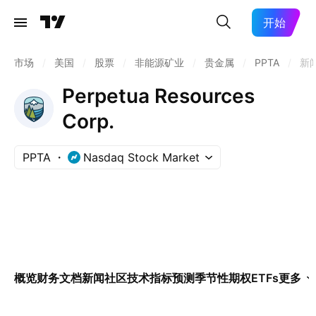
开始
市场
/
美国
/
股票
/
非能源矿业
/
贵金属
/
PPTA
/
新
Perpetua Resources
Corp.
PPTA
Nasdaq Stock Market
概览
财务
文档
新闻
社区
技术指标
预测
季节性
期权
ETFs
更多