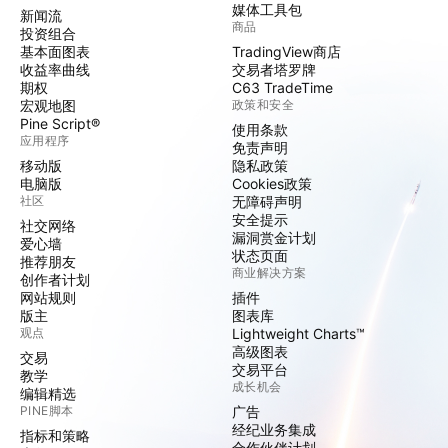
媒体工具包
新闻流
商品
投资组合
基本面图表
TradingView商店
收益率曲线
交易者塔罗牌
期权
C63 TradeTime
宏观地图
政策和安全
Pine Script®
使用条款
应用程序
免责声明
移动版
隐私政策
电脑版
Cookies政策
社区
无障碍声明
安全提示
社交网络
漏洞赏金计划
爱心墙
状态页面
推荐朋友
商业解决方案
创作者计划
网站规则
插件
版主
图表库
观点
Lightweight Charts™
高级图表
交易
交易平台
教学
成长机会
编辑精选
PINE脚本
广告
经纪业务集成
指标和策略
合作伙伴计划