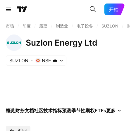
开始
市场
/
印度
/
股票
/
制造业
/
电子设备
/
SUZLON
/
财
Suzlon Energy Ltd
SUZLON
NSE
概览
财务
文档
社区
技术指标
预测
季节性
期权
ETFs
更多
返回