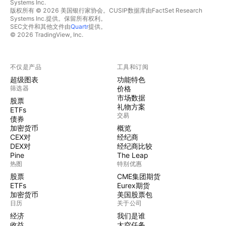
Systems Inc.
版权所有 © 2026 美国银行家协会。CUSIP数据库由FactSet Research
Systems Inc.提供。保留所有权利。
SEC文件和其他文件由
Quartr
提供。
© 2026 TradingView, Inc.
不仅是产品
工具和订阅
超级图表
功能特色
筛选器
价格
市场数据
股票
礼物方案
ETFs
交易
债券
加密货币
概览
CEX对
经纪商
DEX对
经纪商比较
Pine
The Leap
热图
特别优惠
股票
CME集团期货
ETFs
Eurex期货
加密货币
美国股票包
日历
关于公司
经济
我们是谁
收益
太空任务