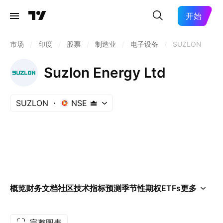
开始
市场
/
印度
/
股票
/
制造业
/
电子设备
/
SUZLON
Suzlon Energy Ltd
SUZLON
NSE
概览
财务
文档
社区
技术指标
预测
季节性
期权
ETFs
更多
完整图表