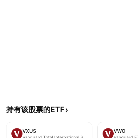
持有该股票的ETF
VXUS
VWO
Vanguard Total International Stock ETF