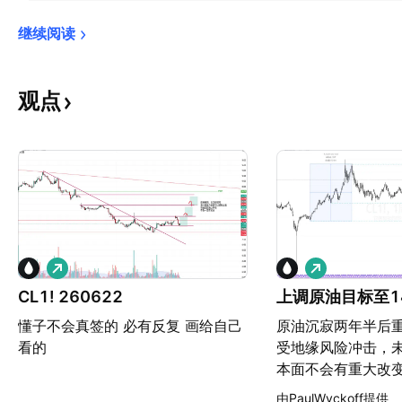
继续阅读
观点
做
做
多
多
CL1! 260622
上调原油目标至1
懂子不会真签的 必有反复 画给自己
原油沉寂两年半后
看的
受地缘风险冲击，
本面不会有重大改
到140，中间一定
由PaulWyckoff提供