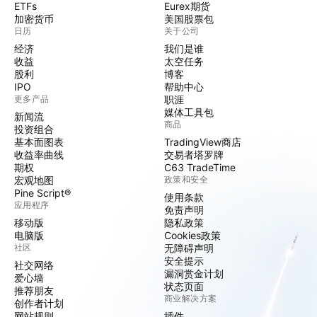
ETFs
Eurex期货
加密货币
美国股票包
日历
关于公司
经济
我们是谁
收益
太空任务
股利
博客
IPO
帮助中心
更多产品
职涯
媒体工具包
新闻流
商品
投资组合
基本面图表
TradingView商店
收益率曲线
交易者塔罗牌
期权
C63 TradeTime
宏观地图
政策和安全
Pine Script®
使用条款
应用程序
免责声明
移动版
隐私政策
电脑版
Cookies政策
社区
无障碍声明
安全提示
社交网络
漏洞赏金计划
爱心墙
状态页面
推荐朋友
商业解决方案
创作者计划
网站规则
插件