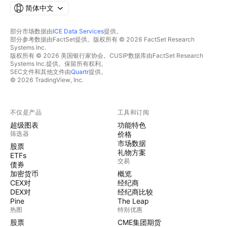
简体中文
部分市场数据由
ICE Data Services
提供。
部分参考数据由FactSet提供。版权所有 © 2026 FactSet Research
Systems Inc.
版权所有 © 2026 美国银行家协会。CUSIP数据库由FactSet Research
Systems Inc.提供。保留所有权利。
SEC文件和其他文件由
Quartr
提供。
© 2026 TradingView, Inc.
不仅是产品
工具和订阅
超级图表
功能特色
筛选器
价格
市场数据
股票
礼物方案
ETFs
交易
债券
加密货币
概览
CEX对
经纪商
DEX对
经纪商比较
Pine
The Leap
热图
特别优惠
股票
CME集团期货