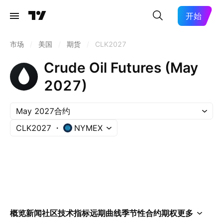
开始
市场
/
美国
/
期货
/
CLK2027
Crude Oil Futures (May
2027)
May 2027合约
CLK2027
NYMEX
概览
新闻
社区
技术指标
远期曲线
季节性
合约
期权
更多