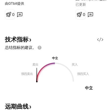
波拉升，抓主升浪
由GTbit提供
已更新
0
0
技术指标
总结指标的建议。
中立
卖出
买入
强烈卖出
强烈买入
中立
远期曲线