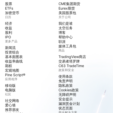
股票
CME集团期货
ETFs
Eurex期货
加密货币
美国股票包
日历
关于公司
经济
我们是谁
收益
太空任务
股利
博客
IPO
帮助中心
更多产品
职涯
媒体工具包
新闻流
商品
投资组合
基本面图表
TradingView商店
收益率曲线
交易者塔罗牌
期权
C63 TradeTime
宏观地图
政策和安全
Pine Script®
使用条款
应用程序
免责声明
移动版
隐私政策
电脑版
Cookies政策
社区
无障碍声明
安全提示
社交网络
漏洞赏金计划
爱心墙
状态页面
推荐朋友
商业解决方案