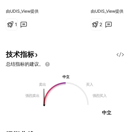
缘政治武器和经济力量。全球液化天
这一显著上涨主要
然气（LNG）产能的大幅激增被称
紧张的地缘政治局
由UDIS_View提供
由UDIS_View提供
为“第三次浪潮”，正在重塑整个能源
以色列之间冲突的
格局。美国实现了创纪录的日产
1
国可能直接军事介
2
1085亿立方英尺的产量，而从卡塔
些复杂因素的交织
尔到墨西哥湾沿岸的新液化设施正准
供应的预期，影响
备在2030年前向市场额外注入3000
天然气价格向关键价
亿立方米的天然气。这种充裕的供应
朗能源基础设施（
技术指标
压低了美国国内价格，在17年间为
南帕斯气田）的直
总结指标的建议。
美国消费者节省了1.6万亿美元，并
球天然气供应构成
将汽油价格推至4年来的低点。 然
外，霍尔木兹海峡
中立
而，这种供应过剩造成了一个悖论。
气（LNG）运输的
卖出
买入
虽然北美生产商保持着前所未有的产
面临脆弱性。尽管
量，但随着区域市场的相互关联，全
大天然气储量并位
强烈卖出
强烈买入
球波动性却在加剧。卡塔尔的生产中
但国际制裁和高企
断现在会影响休斯顿的价格；东京的
制了其出口能力，
中立
寒流会影响柏
对任何中断都极为