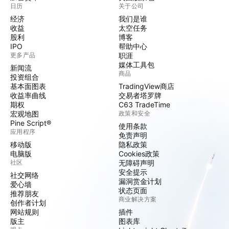
日历
关于公司
经济
我们是谁
收益
太空任务
股利
博客
IPO
帮助中心
更多产品
职涯
媒体工具包
新闻流
商品
投资组合
基本面图表
TradingView商店
收益率曲线
交易者塔罗牌
期权
C63 TradeTime
宏观地图
政策和安全
Pine Script®
使用条款
应用程序
免责声明
移动版
隐私政策
电脑版
Cookies政策
社区
无障碍声明
安全提示
社交网络
漏洞赏金计划
爱心墙
状态页面
推荐朋友
商业解决方案
创作者计划
网站规则
插件
版主
图表库