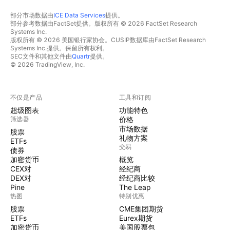
部分市场数据由
ICE Data Services
提供。
部分参考数据由FactSet提供。版权所有 © 2026 FactSet Research
Systems Inc.
版权所有 © 2026 美国银行家协会。CUSIP数据库由FactSet Research
Systems Inc.提供。保留所有权利。
SEC文件和其他文件由
Quartr
提供。
© 2026 TradingView, Inc.
不仅是产品
工具和订阅
超级图表
功能特色
筛选器
价格
市场数据
股票
礼物方案
ETFs
交易
债券
加密货币
概览
CEX对
经纪商
DEX对
经纪商比较
Pine
The Leap
热图
特别优惠
股票
CME集团期货
ETFs
Eurex期货
加密货币
美国股票包