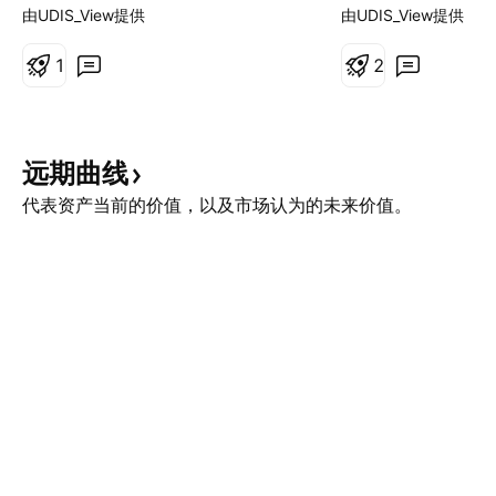
然气（LNG）产能的大幅激增被称
紧张的地缘政治局
由UDIS_View提供
由UDIS_View提供
为“第三次浪潮”，正在重塑整个能源
以色列之间冲突的
格局。美国实现了创纪录的日产
1
国可能直接军事介
2
1085亿立方英尺的产量，而从卡塔
些复杂因素的交织
尔到墨西哥湾沿岸的新液化设施正准
供应的预期，影响
备在2030年前向市场额外注入3000
天然气价格向关键价
远期曲线
亿立方米的天然气。这种充裕的供应
朗能源基础设施（
压低了美国国内价格，在17年间为
南帕斯气田）的直
代表资产当前的价值，以及市场认为的未来价值。
美国消费者节省了1.6万亿美元，并
球天然气供应构成
将汽油价格推至4年来的低点。 然
外，霍尔木兹海峡
而，这种供应过剩造成了一个悖论。
气（LNG）运输的
虽然北美生产商保持着前所未有的产
面临脆弱性。尽管
量，但随着区域市场的相互关联，全
大天然气储量并位
球波动性却在加剧。卡塔尔的生产中
但国际制裁和高企
断现在会影响休斯顿的价格；东京的
制了其出口能力，
寒流会影响柏
对任何中断都极为