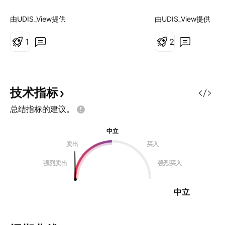
缘政治武器和经济力量。全球液化天
这一显著上涨主要
然气（LNG）产能的大幅激增被称
紧张的地缘政治局
由UDIS_View提供
由UDIS_View提供
为“第三次浪潮”，正在重塑整个能源
以色列之间冲突的
格局。美国实现了创纪录的日产
1
国可能直接军事介
2
1085亿立方英尺的产量，而从卡塔
些复杂因素的交织
尔到墨西哥湾沿岸的新液化设施正准
供应的预期，影响
备在2030年前向市场额外注入3000
天然气价格向关键价
亿立方米的天然气。这种充裕的供应
朗能源基础设施（
技术指标
压低了美国国内价格，在17年间为
南帕斯气田）的直
总结指标的建议。
美国消费者节省了1.6万亿美元，并
球天然气供应构成
将汽油价格推至4年来的低点。 然
外，霍尔木兹海峡
中立
而，这种供应过剩造成了一个悖论。
气（LNG）运输的
卖出
买入
虽然北美生产商保持着前所未有的产
面临脆弱性。尽管
量，但随着区域市场的相互关联，全
大天然气储量并位
强烈卖出
强烈买入
球波动性却在加剧。卡塔尔的生产中
但国际制裁和高企
断现在会影响休斯顿的价格；东京的
制了其出口能力，
中立
寒流会影响柏
对任何中断都极为