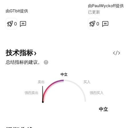
到140，中间一定
由PaulWyckoff提供
波拉升，抓主升浪
由GTbit提供
已更新
0
0
技术指标
总结指标的建议。
中立
卖出
买入
强烈卖出
强烈买入
中立