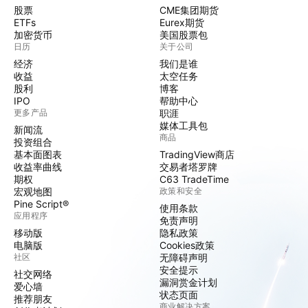
股票
CME集团期货
ETFs
Eurex期货
加密货币
美国股票包
日历
关于公司
经济
我们是谁
收益
太空任务
股利
博客
IPO
帮助中心
更多产品
职涯
媒体工具包
新闻流
商品
投资组合
基本面图表
TradingView商店
收益率曲线
交易者塔罗牌
期权
C63 TradeTime
宏观地图
政策和安全
Pine Script®
使用条款
应用程序
免责声明
移动版
隐私政策
电脑版
Cookies政策
社区
无障碍声明
安全提示
社交网络
漏洞赏金计划
爱心墙
状态页面
推荐朋友
商业解决方案