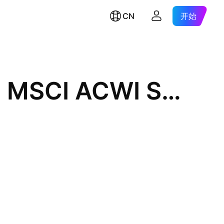
CN
开始
UBS (Irl) Fund Solutions Plc - MSCI ACWI SF UCITS ETF