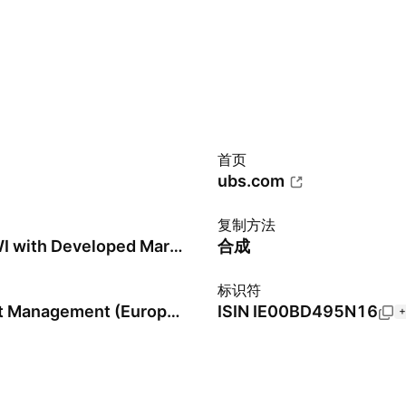
首页
ubs.com
复制方法
MSCI ACWI with Developed Markets 100% Hedged to JPY Index - JPY
合成
标识符
UBS Asset Management (Europe) SA
ISIN
IE00BD495N16