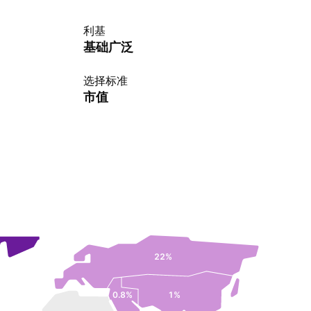
利基
基础广泛
选择标准
市值
22%
0.8%
1%