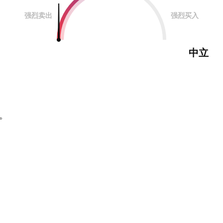
强烈卖出
强烈买入
中立
。