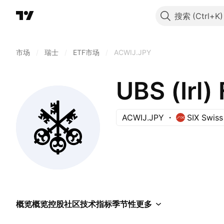
搜索
市场
/
瑞士
/
ETF市场
/
ACWIJ.JPY
ACWIJ.JPY
SIX Swis
概览
概览
控股
社区
技术指标
季节性
更多