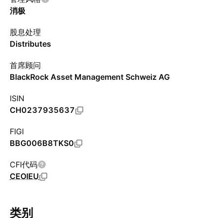
消极
股息处理
Distributes
首席顾问
BlackRock Asset Management Schweiz AG
ISIN
CH0237935637
FIGI
BBG006B8TKS0
CFI代码
CEOIEU
类别