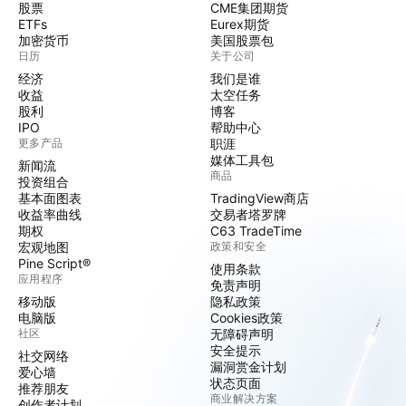
股票
CME集团期货
ETFs
Eurex期货
加密货币
美国股票包
日历
关于公司
经济
我们是谁
收益
太空任务
股利
博客
IPO
帮助中心
更多产品
职涯
媒体工具包
新闻流
商品
投资组合
基本面图表
TradingView商店
收益率曲线
交易者塔罗牌
期权
C63 TradeTime
宏观地图
政策和安全
Pine Script®
使用条款
应用程序
免责声明
移动版
隐私政策
电脑版
Cookies政策
社区
无障碍声明
安全提示
社交网络
漏洞赏金计划
爱心墙
状态页面
推荐朋友
商业解决方案
创作者计划