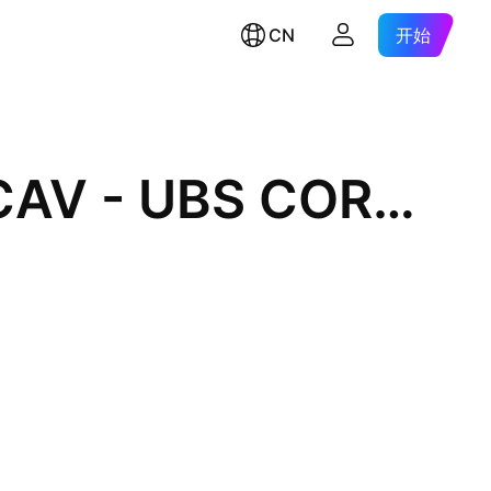
CN
开始
UBS (Lux) Fund Solutions SICAV - UBS CORE MSCI EMU UCITS ETF hUSD dis