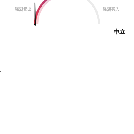
强烈卖出
强烈买入
中立
。