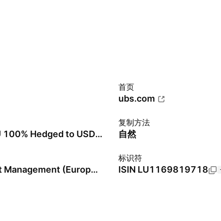
首页
ubs.com
复制方法
MSCI EMU 100% Hedged to USD Net Variant
自然
标识符
UBS Asset Management (Europe) SA
ISIN
LU1169819718