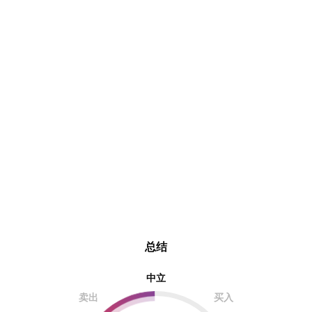
总结
中立
卖出
买入