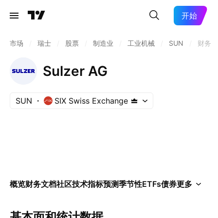
开始
市场
/
瑞士
/
股票
/
制造业
/
工业机械
/
SUN
/
财务
Sulzer AG
SUN
SIX Swiss Exchange
概览
财务
文档
社区
技术指标
预测
季节性
ETFs
债券
更多
基本面和统计数据