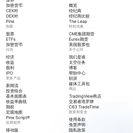
加密货币
概览
CEX对
经纪商
DEX对
经纪商比较
Pine
The Leap
热图
特别优惠
股票
CME集团期货
ETFs
Eurex期货
加密货币
美国股票包
日历
关于公司
经济
我们是谁
收益
太空任务
股利
博客
IPO
帮助中心
更多产品
职涯
媒体工具包
新闻流
商品
投资组合
基本面图表
TradingView商店
收益率曲线
交易者塔罗牌
期权
C63 TradeTime
宏观地图
政策和安全
Pine Script®
使用条款
应用程序
免责声明
移动版
隐私政策