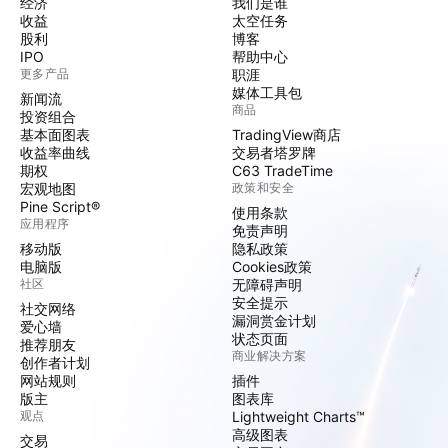
经济
我们是谁
收益
太空任务
股利
博客
IPO
帮助中心
更多产品
职涯
媒体工具包
新闻流
商品
投资组合
基本面图表
TradingView商店
收益率曲线
交易者塔罗牌
期权
C63 TradeTime
宏观地图
政策和安全
Pine Script®
使用条款
应用程序
免责声明
移动版
隐私政策
电脑版
Cookies政策
社区
无障碍声明
安全提示
社交网络
漏洞赏金计划
爱心墙
状态页面
推荐朋友
商业解决方案
创作者计划
网站规则
插件
版主
图表库
观点
Lightweight Charts™
高级图表
交易