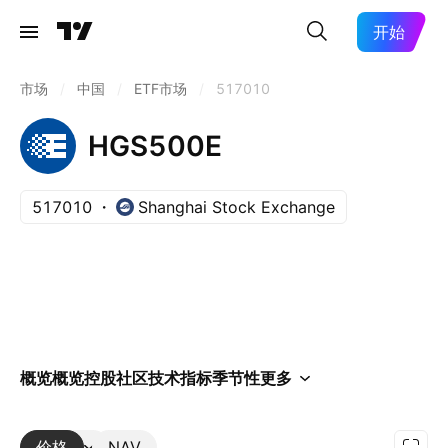
开始
市场
/
中国
/
ETF市场
/
517010
HGS500E
517010
Shanghai Stock Exchange
概览
概览
控股
社区
技术指标
季节性
更多
价格
更多
NAV