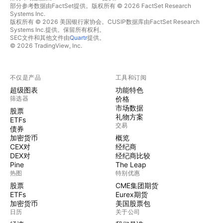
部分参考数据由FactSet提供。版权所有 © 2026 FactSet Research
Systems Inc.
版权所有 © 2026 美国银行家协会。CUSIP数据库由FactSet Research
Systems Inc.提供。保留所有权利。
SEC文件和其他文件由
Quartr
提供。
© 2026 TradingView, Inc.
不仅是产品
工具和订阅
超级图表
功能特色
筛选器
价格
市场数据
股票
礼物方案
ETFs
交易
债券
加密货币
概览
CEX对
经纪商
DEX对
经纪商比较
Pine
The Leap
热图
特别优惠
股票
CME集团期货
ETFs
Eurex期货
加密货币
美国股票包
日历
关于公司