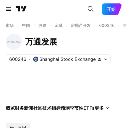
开始
市场
/
中国
/
股票
/
金融
/
房地产开发
/
600246
/
财
万通发展
600246
Shanghai Stock Exchange
概览
财务
新闻
社区
技术指标
预测
季节性
ETFs
更多
返回