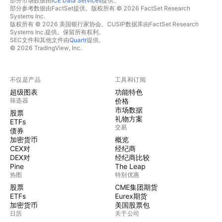
部分市场数据由
ICE Data Services
提供。
部分参考数据由FactSet提供。版权所有 © 2026 FactSet Research
Systems Inc.
版权所有 © 2026 美国银行家协会。CUSIP数据库由FactSet Research
Systems Inc.提供。保留所有权利。
SEC文件和其他文件由
Quartr
提供。
© 2026 TradingView, Inc.
不仅是产品
工具和订阅
超级图表
功能特色
筛选器
价格
市场数据
股票
礼物方案
ETFs
交易
债券
加密货币
概览
CEX对
经纪商
DEX对
经纪商比较
Pine
The Leap
热图
特别优惠
股票
CME集团期货
ETFs
Eurex期货
加密货币
美国股票包
日历
关于公司