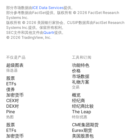
部分市场数据由
ICE Data Services
提供。
部分参考数据由FactSet提供。版权所有 © 2026 FactSet Research
Systems Inc.
版权所有 © 2026 美国银行家协会。CUSIP数据库由FactSet Research
Systems Inc.提供。保留所有权利。
SEC文件和其他文件由
Quartr
提供。
© 2026 TradingView, Inc.
不仅是产品
工具和订阅
超级图表
功能特色
筛选器
价格
市场数据
股票
礼物方案
ETFs
交易
债券
加密货币
概览
CEX对
经纪商
DEX对
经纪商比较
Pine
The Leap
热图
特别优惠
股票
CME集团期货
ETFs
Eurex期货
加密货币
美国股票包