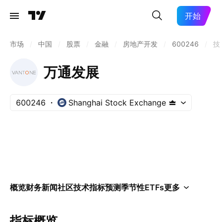
开始
市场
/
中国
/
股票
/
金融
/
房地产开发
/
600246
/
技
万通发展
600246
Shanghai Stock Exchange
概览
财务
新闻
社区
技术指标
预测
季节性
ETFs
更多
指标概览