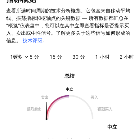
查看所选时间周期的技术分析概览。它包含来自移动平均
线、振荡指标和枢轴点的关键数据 — 所有数据都汇总在
“概览”仪表盘中，您可以在其中立即查看指标是否提示买
入、卖出或中性信号。了解更多关于这些信号如何形成的
信息。
技术评级
.
1 分
更多
5 分
15 分
30 分
1 小时
2 小时
总结
中立
卖出
买入
强烈卖出
强烈买入
中立