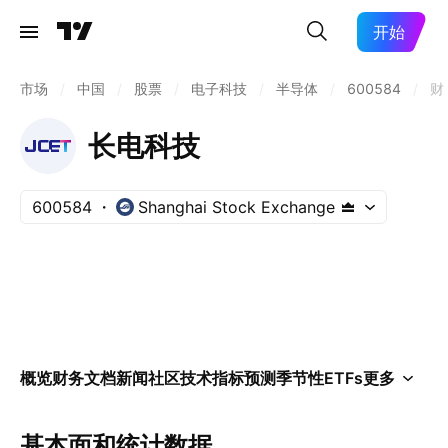
开始
市场
/
中国
/
股票
/
电子科技
/
半导体
/
600584
/
财
长电科技
600584
Shanghai Stock Exchange
概览
财务
文档
新闻
社区
技术指标
预测
季节性
ETFs
更多
基本面和统计数据