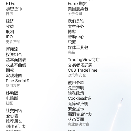
ETFs
Eurex期货
加密货币
美国股票包
日历
关于公司
经济
我们是谁
收益
太空任务
股利
博客
IPO
帮助中心
更多产品
职涯
媒体工具包
新闻流
商品
投资组合
基本面图表
TradingView商店
收益率曲线
交易者塔罗牌
期权
C63 TradeTime
宏观地图
政策和安全
Pine Script®
使用条款
应用程序
免责声明
移动版
隐私政策
电脑版
Cookies政策
社区
无障碍声明
安全提示
社交网络
漏洞赏金计划
爱心墙
状态页面
推荐朋友
商业解决方案
创作者计划