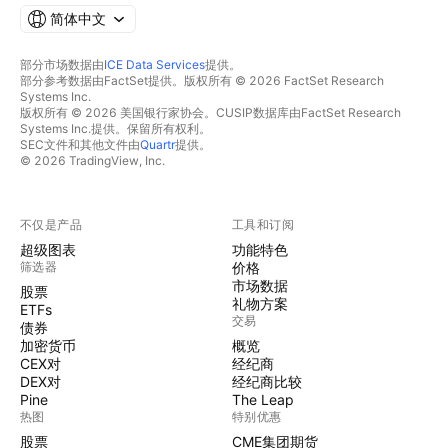
简体中文
部分市场数据由
ICE Data Services
提供。
部分参考数据由FactSet提供。版权所有 © 2026 FactSet Research
Systems Inc.
版权所有 © 2026 美国银行家协会。CUSIP数据库由FactSet Research
Systems Inc.提供。保留所有权利。
SEC文件和其他文件由
Quartr
提供。
© 2026 TradingView, Inc.
不仅是产品
工具和订阅
超级图表
功能特色
筛选器
价格
市场数据
股票
礼物方案
ETFs
交易
债券
加密货币
概览
CEX对
经纪商
DEX对
经纪商比较
Pine
The Leap
热图
特别优惠
股票
CME集团期货