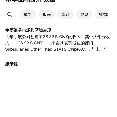
概览
报表
统计
股息
收益
更多
主要细分市场和区域表现
去年，该公司创造了‪38.87 B‬ CNY的收入，其中大部分收
入——‪26.92 B‬ CNY——来自其表现最佳的部门
Subsidiaries Other Than STATS ChipPAC。, 与上一年
的‪24.19 B‬ CNY相比. 贡献最大的国家/地区是美国，去年
该国家/地区贡献了‪24.70 B‬ CNY。, 前一年的‪22.93 B‬
按来源
CNY.