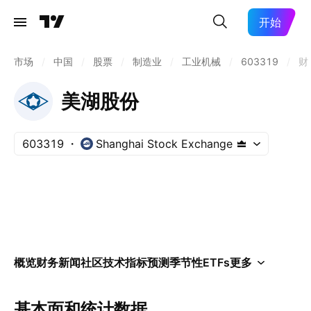
开始
市场
/
中国
/
股票
/
制造业
/
工业机械
/
603319
/
财
美湖股份
603319
Shanghai Stock Exchange
概览
财务
新闻
社区
技术指标
预测
季节性
ETFs
更多
基本面和统计数据