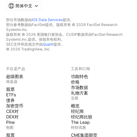
简体中文
部分市场数据由
ICE Data Services
提供。
部分参考数据由FactSet提供。版权所有 © 2026 FactSet Research
Systems Inc.
版权所有 © 2026 美国银行家协会。CUSIP数据库由FactSet Research
Systems Inc.提供。保留所有权利。
SEC文件和其他文件由
Quartr
提供。
© 2026 TradingView, Inc.
不仅是产品
工具和订阅
超级图表
功能特色
筛选器
价格
市场数据
股票
礼物方案
ETFs
交易
债券
加密货币
概览
CEX对
经纪商
DEX对
经纪商比较
Pine
The Leap
热图
特别优惠
股票
CME集团期货