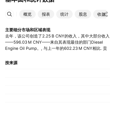
概览
报表
统计
股息
收益
更多
主要细分市场和区域表现
去年，该公司创造了‪2.25 B‬ CNY的收入，其中大部分收入
——‪596.03 M‬ CNY——来自其表现最佳的部门Diesel
Engine Oil Pump。, 与上一年的‪602.23 M‬ CNY相比. 贡
献最大的国家/地区是中国，去年该国家/地区贡献了‪
1.89 B‬ CNY。, 前一年的‪1.62 B‬ CNY.
按来源