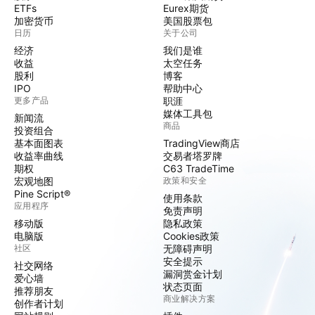
ETFs
Eurex期货
加密货币
美国股票包
日历
关于公司
经济
我们是谁
收益
太空任务
股利
博客
IPO
帮助中心
更多产品
职涯
媒体工具包
新闻流
商品
投资组合
基本面图表
TradingView商店
收益率曲线
交易者塔罗牌
期权
C63 TradeTime
宏观地图
政策和安全
Pine Script®
使用条款
应用程序
免责声明
移动版
隐私政策
电脑版
Cookies政策
社区
无障碍声明
安全提示
社交网络
漏洞赏金计划
爱心墙
状态页面
推荐朋友
商业解决方案
创作者计划