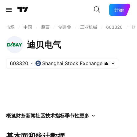
开始
市场
/
中国
/
股票
/
制造业
/
工业机械
/
603320
/
财
迪贝电气
603320
Shanghai Stock Exchange
概览
财务
新闻
社区
技术指标
季节性
更多
基本面和统计数据