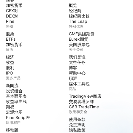
加密货币
概览
CEX对
经纪商
DEX对
经纪商比较
Pine
The Leap
热图
特别优惠
股票
CME集团期货
ETFs
Eurex期货
加密货币
美国股票包
日历
关于公司
经济
我们是谁
收益
太空任务
股利
博客
IPO
帮助中心
更多产品
职涯
媒体工具包
新闻流
商品
投资组合
基本面图表
TradingView商店
收益率曲线
交易者塔罗牌
期权
C63 TradeTime
宏观地图
政策和安全
Pine Script®
使用条款
应用程序
免责声明
移动版
隐私政策