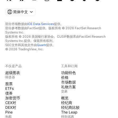
简体中文
部分市场数据由
ICE Data Services
提供。
部分参考数据由FactSet提供。版权所有 © 2026 FactSet Research
Systems Inc.
版权所有 © 2026 美国银行家协会。CUSIP数据库由FactSet Research
Systems Inc.提供。保留所有权利。
SEC文件和其他文件由
Quartr
提供。
© 2026 TradingView, Inc.
不仅是产品
工具和订阅
超级图表
功能特色
筛选器
价格
市场数据
股票
礼物方案
ETFs
交易
债券
加密货币
概览
CEX对
经纪商
DEX对
经纪商比较
Pine
The Leap
热图
特别优惠