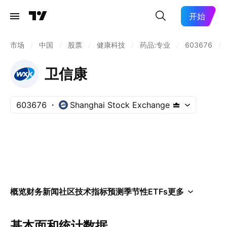
开始
市场
/
中国
/
股票
/
健康科技
/
药品:专业
/
603676
/
卫信康
603676
Shanghai Stock Exchange
概览
财务
新闻
社区
技术指标
预测
季节性
ETFs
更多
基本面和统计数据