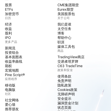
股票
CME集团期货
ETFs
Eurex期货
加密货币
美国股票包
日历
关于公司
经济
我们是谁
收益
太空任务
股利
博客
IPO
帮助中心
更多产品
职涯
媒体工具包
新闻流
商品
投资组合
基本面图表
TradingView商店
收益率曲线
交易者塔罗牌
期权
C63 TradeTime
宏观地图
政策和安全
Pine Script®
使用条款
应用程序
免责声明
移动版
隐私政策
电脑版
Cookies政策
社区
无障碍声明
安全提示
社交网络
漏洞赏金计划
爱心墙
状态页面
推荐朋友