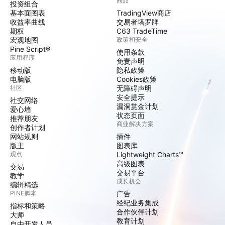
商品
投资组合
基本面图表
TradingView商店
收益率曲线
交易者塔罗牌
期权
C63 TradeTime
宏观地图
政策和安全
Pine Script®
使用条款
应用程序
免责声明
移动版
隐私政策
电脑版
Cookies政策
社区
无障碍声明
安全提示
社交网络
漏洞赏金计划
爱心墙
状态页面
推荐朋友
商业解决方案
创作者计划
网站规则
插件
版主
图表库
观点
Lightweight Charts™
高级图表
交易
交易平台
教学
成长机会
编辑精选
PINE脚本
广告
经纪业务集成
指标和策略
合作伙伴计划
大师
教育计划
自由开发人员