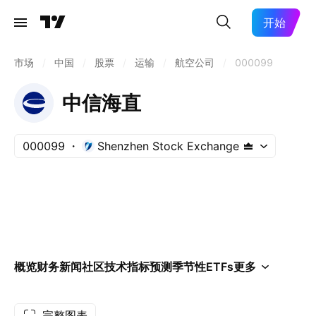
开始
市场
/
中国
/
股票
/
运输
/
航空公司
/
000099
中信海直
000099
Shenzhen Stock Exchange
概览
财务
新闻
社区
技术指标
预测
季节性
ETFs
更多
完整图表