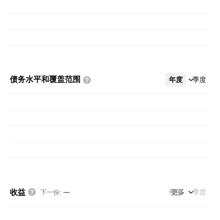
债务水平和覆盖范围
年度
更多
季度
收益
年度
更多
季度
下一份
:
—