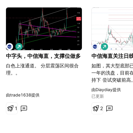
做
做
多
多
中字头，中信海直，支撑位做多
中信海直关注日
白色上涨通道。 分层震荡区间很合
如图，其大型底部
理。。
一年的洗盘，目前在
持下 尝试突破前高
日线级突破，将持
由Diaydiay提供
在日期前高的震荡，
由trade1638提供
已更新
标准的杯柄型态，
1
将是很好的买点。若
2
日线级Vegas买点
单，第一目标能去看