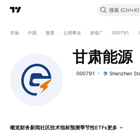
搜索
市场
/
中国
/
股票
/
公用事业
/
发电厂
/
000791
/
甘肃能源
000791
Shenzhen St
概览
财务
新闻
社区
技术指标
预测
季节性
ETFs
更多