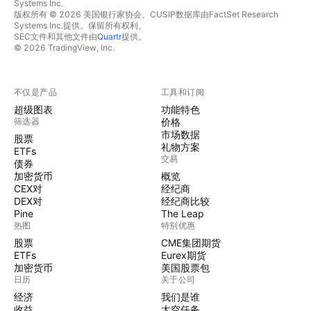
Systems Inc.
版权所有 © 2026 美国银行家协会。CUSIP数据库由FactSet Research
Systems Inc.提供。保留所有权利。
SEC文件和其他文件由
Quartr
提供。
© 2026 TradingView, Inc.
不仅是产品
工具和订阅
超级图表
功能特色
筛选器
价格
市场数据
股票
礼物方案
ETFs
交易
债券
加密货币
概览
CEX对
经纪商
DEX对
经纪商比较
Pine
The Leap
热图
特别优惠
股票
CME集团期货
ETFs
Eurex期货
加密货币
美国股票包
日历
关于公司
经济
我们是谁
收益
太空任务