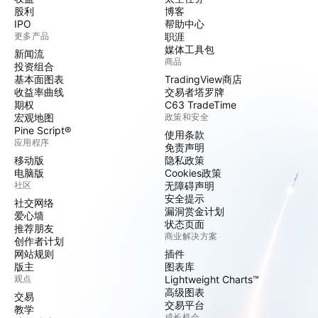
股利
博客
IPO
帮助中心
更多产品
职涯
媒体工具包
新闻流
商品
投资组合
基本面图表
TradingView商店
收益率曲线
交易者塔罗牌
期权
C63 TradeTime
宏观地图
政策和安全
Pine Script®
使用条款
应用程序
免责声明
移动版
隐私政策
电脑版
Cookies政策
社区
无障碍声明
安全提示
社交网络
漏洞赏金计划
爱心墙
状态页面
推荐朋友
商业解决方案
创作者计划
网站规则
插件
版主
图表库
观点
Lightweight Charts™
高级图表
交易
交易平台
教学
成长机会