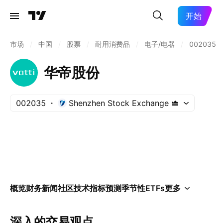
开始
市场
/
中国
/
股票
/
耐用消费品
/
电子/电器
/
002035
华帝股份
002035
Shenzhen Stock Exchange
概览
财务
新闻
社区
技术指标
预测
季节性
ETFs
更多
深入的交易观点