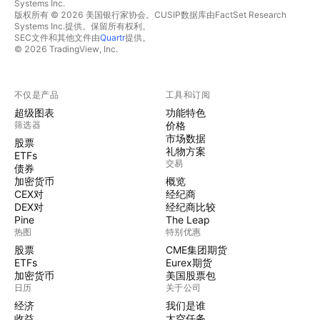
Systems Inc.
版权所有 © 2026 美国银行家协会。CUSIP数据库由FactSet Research
Systems Inc.提供。保留所有权利。
SEC文件和其他文件由
Quartr
提供。
© 2026 TradingView, Inc.
不仅是产品
工具和订阅
超级图表
功能特色
筛选器
价格
市场数据
股票
礼物方案
ETFs
交易
债券
加密货币
概览
CEX对
经纪商
DEX对
经纪商比较
Pine
The Leap
热图
特别优惠
股票
CME集团期货
ETFs
Eurex期货
加密货币
美国股票包
日历
关于公司
经济
我们是谁
收益
太空任务