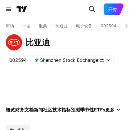
开始
市场
/
中国
/
股票
/
制造业
/
电子设备
/
002594
/
财
比亚迪
002594
Shenzhen Stock Exchange
概览
财务
文档
新闻
社区
技术指标
预测
季节性
ETFs
更多
返回