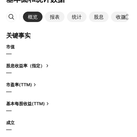
概览
报表
统计
股息
收益
更多
关键事实
市值
—
股息收益率（指定）
—
市盈率(TTM)
—
基本每股收益(TTM)
—
成立
—