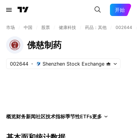
开始
市场
/
中国
/
股票
/
健康科技
/
药品：其他
/
002644
/
佛慈制药
002644
Shenzhen Stock Exchange
概览
财务
新闻
社区
技术指标
季节性
ETFs
更多
基本面和统计数据