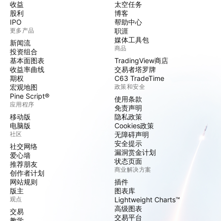
收益
太空任务
股利
博客
IPO
帮助中心
更多产品
职涯
媒体工具包
新闻流
商品
投资组合
基本面图表
TradingView商店
收益率曲线
交易者塔罗牌
期权
C63 TradeTime
宏观地图
政策和安全
Pine Script®
使用条款
应用程序
免责声明
移动版
隐私政策
电脑版
Cookies政策
社区
无障碍声明
安全提示
社交网络
漏洞赏金计划
爱心墙
状态页面
推荐朋友
商业解决方案
创作者计划
网站规则
插件
版主
图表库
观点
Lightweight Charts™
高级图表
交易
交易平台
教学