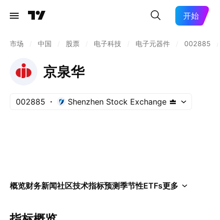
开始
市场
/
中国
/
股票
/
电子科技
/
电子元器件
/
002885
/
京泉华
002885
Shenzhen Stock Exchange
概览
财务
新闻
社区
技术指标
预测
季节性
ETFs
更多
指标概览