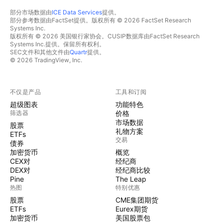
部分市场数据由
ICE Data Services
提供。
部分参考数据由FactSet提供。版权所有 © 2026 FactSet Research
Systems Inc.
版权所有 © 2026 美国银行家协会。CUSIP数据库由FactSet Research
Systems Inc.提供。保留所有权利。
SEC文件和其他文件由
Quartr
提供。
© 2026 TradingView, Inc.
不仅是产品
工具和订阅
超级图表
功能特色
筛选器
价格
市场数据
股票
礼物方案
ETFs
交易
债券
加密货币
概览
CEX对
经纪商
DEX对
经纪商比较
Pine
The Leap
热图
特别优惠
股票
CME集团期货
ETFs
Eurex期货
加密货币
美国股票包