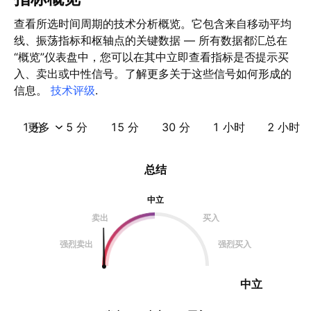
查看所选时间周期的技术分析概览。它包含来自移动平均
线、振荡指标和枢轴点的关键数据 — 所有数据都汇总在
“概览”仪表盘中，您可以在其中立即查看指标是否提示买
入、卖出或中性信号。了解更多关于这些信号如何形成的
信息。
技术评级
.
1 分
更多
5 分
15 分
30 分
1 小时
2 小时
总结
中立
卖出
买入
强烈卖出
强烈买入
中立