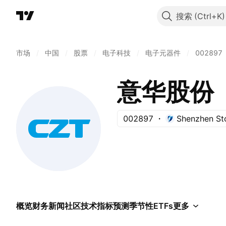
搜索
市场
/
中国
/
股票
/
电子科技
/
电子元器件
/
002897
意华股份
002897
Shenzhen St
概览
财务
新闻
社区
技术指标
预测
季节性
ETFs
更多