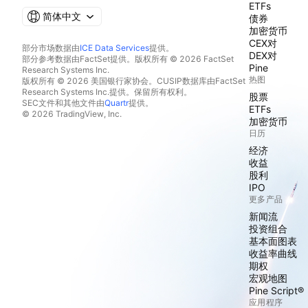
ETFs
简体中文
债券
加密货币
CEX对
部分市场数据由
ICE Data Services
提供。
DEX对
部分参考数据由FactSet提供。版权所有 © 2026 FactSet
Pine
Research Systems Inc.
热图
版权所有 © 2026 美国银行家协会。CUSIP数据库由FactSet
Research Systems Inc.提供。保留所有权利。
股票
SEC文件和其他文件由
Quartr
提供。
ETFs
© 2026 TradingView, Inc.
加密货币
日历
经济
收益
股利
IPO
更多产品
新闻流
投资组合
基本面图表
收益率曲线
期权
宏观地图
Pine Script®
应用程序