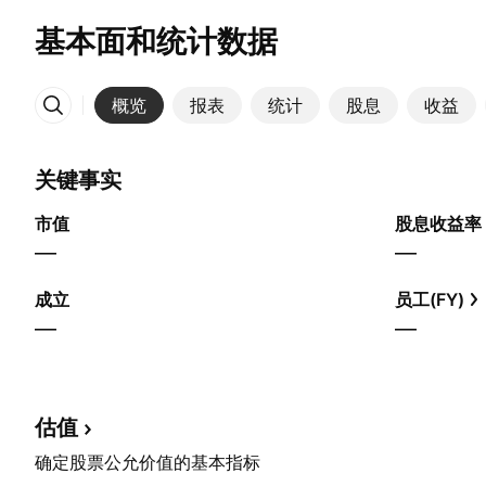
基本面和统计数据
概览
报表
统计
股息
收益
更多
关键事实
市值
股息收益率
—
—
成立
员工(FY)
—
—
估值
确定股票公允价值的基本指标