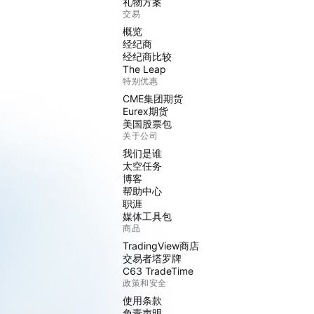
礼物方案
交易
概览
经纪商
经纪商比较
The Leap
特别优惠
CME集团期货
Eurex期货
美国股票包
关于公司
我们是谁
太空任务
博客
帮助中心
职涯
媒体工具包
商品
TradingView商店
交易者塔罗牌
C63 TradeTime
政策和安全
使用条款
免责声明