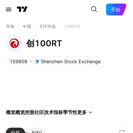
开始
市场
/
中国
/
ETF市场
/
159808
创100RT
159808
Shenzhen Stock Exchange
概览
概览
控股
社区
技术指标
季节性
更多
价格
更多
NAV