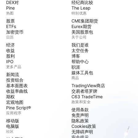
DEX对
经纪商比较
Pine
The Leap
热图
特别优惠
股票
CME集团期货
ETFs
Eurex期货
加密货币
美国股票包
日历
关于公司
经济
我们是谁
收益
太空任务
股利
博客
IPO
帮助中心
更多产品
职涯
媒体工具包
新闻流
商品
投资组合
基本面图表
TradingView商店
收益率曲线
交易者塔罗牌
期权
C63 TradeTime
宏观地图
政策和安全
Pine Script®
使用条款
应用程序
免责声明
移动版
隐私政策
电脑版
Cookies政策
社区
无障碍声明
安全提示