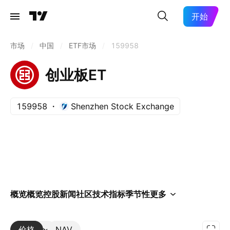
开始
市场
/
中国
/
ETF市场
/
159958
创业板ET
159958
Shenzhen Stock Exchange
概览
概览
控股
新闻
社区
技术指标
季节性
更多
价格
更多
NAV