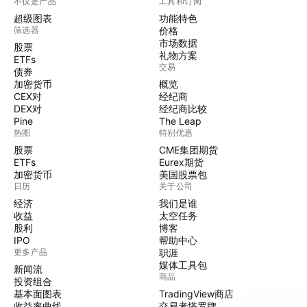
不仅是产品
工具和订阅
超级图表
功能特色
筛选器
价格
市场数据
股票
礼物方案
ETFs
交易
债券
加密货币
概览
CEX对
经纪商
DEX对
经纪商比较
Pine
The Leap
热图
特别优惠
股票
CME集团期货
ETFs
Eurex期货
加密货币
美国股票包
日历
关于公司
经济
我们是谁
收益
太空任务
股利
博客
IPO
帮助中心
更多产品
职涯
媒体工具包
新闻流
商品
投资组合
基本面图表
TradingView商店
收益率曲线
交易者塔罗牌