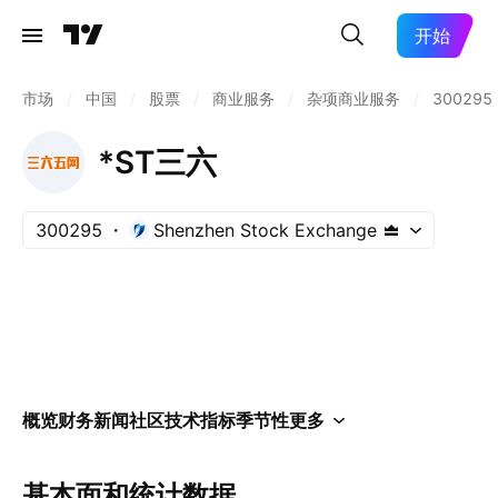
开始
市场
/
中国
/
股票
/
商业服务
/
杂项商业服务
/
300295
*ST三六
300295
Shenzhen Stock Exchange
概览
财务
新闻
社区
技术指标
季节性
更多
基本面和统计数据