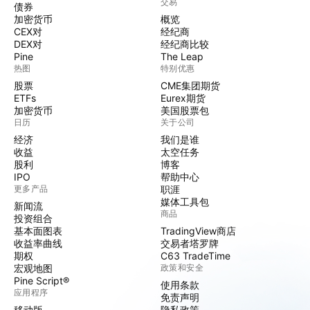
交易
债券
加密货币
概览
CEX对
经纪商
DEX对
经纪商比较
Pine
The Leap
热图
特别优惠
股票
CME集团期货
ETFs
Eurex期货
加密货币
美国股票包
日历
关于公司
经济
我们是谁
收益
太空任务
股利
博客
IPO
帮助中心
更多产品
职涯
媒体工具包
新闻流
商品
投资组合
基本面图表
TradingView商店
收益率曲线
交易者塔罗牌
期权
C63 TradeTime
宏观地图
政策和安全
Pine Script®
使用条款
应用程序
免责声明
移动版
隐私政策