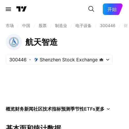
开始
市场
/
中国
/
股票
/
制造业
/
电子设备
/
300446
/
财
航天智造
300446
Shenzhen Stock Exchange
概览
财务
新闻
社区
技术指标
预测
季节性
ETFs
更多
基本面和统计数据