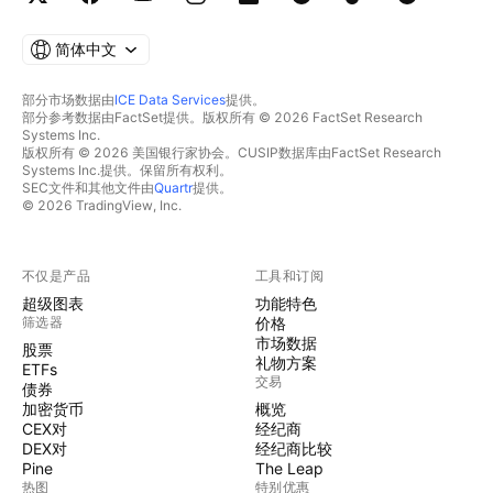
简体中文
部分市场数据由
ICE Data Services
提供。
部分参考数据由FactSet提供。版权所有 © 2026 FactSet Research
Systems Inc.
版权所有 © 2026 美国银行家协会。CUSIP数据库由FactSet Research
Systems Inc.提供。保留所有权利。
SEC文件和其他文件由
Quartr
提供。
© 2026 TradingView, Inc.
不仅是产品
工具和订阅
超级图表
功能特色
筛选器
价格
市场数据
股票
礼物方案
ETFs
交易
债券
加密货币
概览
CEX对
经纪商
DEX对
经纪商比较
Pine
The Leap
热图
特别优惠