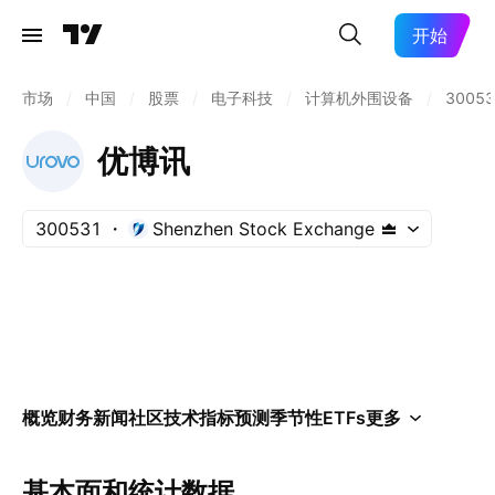
开始
市场
/
中国
/
股票
/
电子科技
/
计算机外围设备
/
30053
优博讯
300531
Shenzhen Stock Exchange
概览
财务
新闻
社区
技术指标
预测
季节性
ETFs
更多
基本面和统计数据