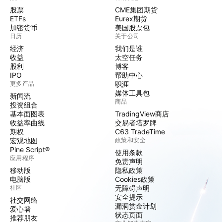
股票
CME集团期货
ETFs
Eurex期货
加密货币
美国股票包
日历
关于公司
经济
我们是谁
收益
太空任务
股利
博客
IPO
帮助中心
更多产品
职涯
媒体工具包
新闻流
商品
投资组合
基本面图表
TradingView商店
收益率曲线
交易者塔罗牌
期权
C63 TradeTime
宏观地图
政策和安全
Pine Script®
使用条款
应用程序
免责声明
移动版
隐私政策
电脑版
Cookies政策
社区
无障碍声明
安全提示
社交网络
漏洞赏金计划
爱心墙
状态页面
推荐朋友