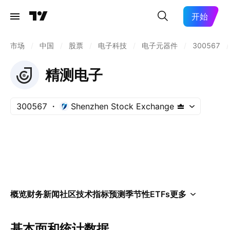
开始
市场
/
中国
/
股票
/
电子科技
/
电子元器件
/
300567
/
精测电子
300567
Shenzhen Stock Exchange
概览
财务
新闻
社区
技术指标
预测
季节性
ETFs
更多
基本面和统计数据