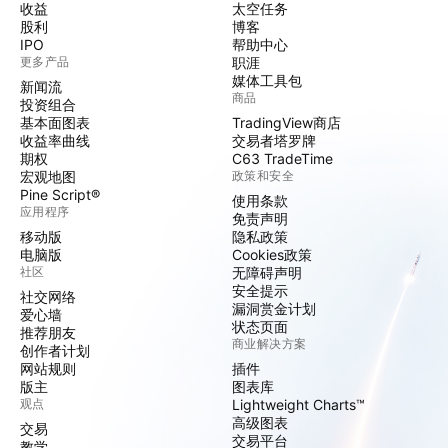
收益
太空任务
股利
博客
IPO
帮助中心
更多产品
职涯
媒体工具包
新闻流
商品
投资组合
基本面图表
TradingView商店
收益率曲线
交易者塔罗牌
期权
C63 TradeTime
宏观地图
政策和安全
Pine Script®
使用条款
应用程序
免责声明
移动版
隐私政策
电脑版
Cookies政策
社区
无障碍声明
安全提示
社交网络
漏洞赏金计划
爱心墙
状态页面
推荐朋友
商业解决方案
创作者计划
网站规则
插件
版主
图表库
观点
Lightweight Charts™
高级图表
交易
交易平台
教学