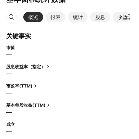
概览
报表
统计
股息
收益
更多
关键事实
市值
—
股息收益率（指定）
—
市盈率(TTM)
—
基本每股收益(TTM)
—
成立
—