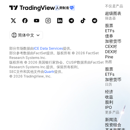
不仅是产品
人类制造
超级图表
筛选器
股票
ETFs
简体中文
债券
加密货币
CEX对
部分市场数据由
ICE Data Services
提供。
DEX对
部分参考数据由FactSet提供。版权所有 © 2026 FactSet
Pine
Research Systems Inc.
热图
版权所有 © 2026 美国银行家协会。CUSIP数据库由FactSet
Research Systems Inc.提供。保留所有权利。
股票
SEC文件和其他文件由
Quartr
提供。
ETFs
© 2026 TradingView, Inc.
加密货币
日历
经济
收益
股利
IPO
更多产品
新闻流
投资组合
基本面图表