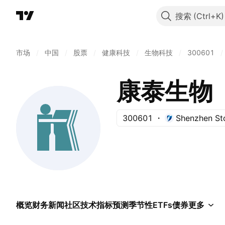
搜索
市场
/
中国
/
股票
/
健康科技
/
生物科技
/
300601
/
康泰生物
300601
Shenzhen St
概览
财务
新闻
社区
技术指标
预测
季节性
ETFs
债券
更多