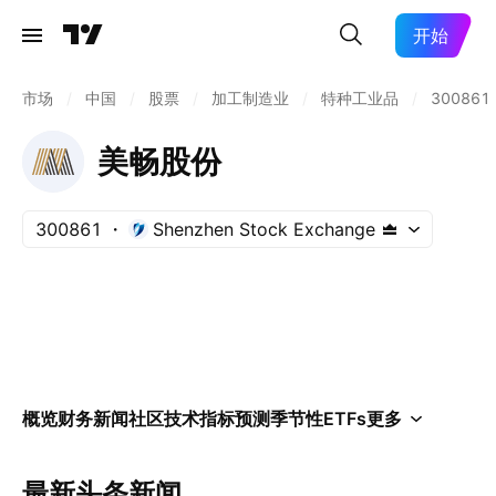
开始
市场
/
中国
/
股票
/
加工制造业
/
特种工业品
/
300861
美畅股份
300861
Shenzhen Stock Exchange
概览
财务
新闻
社区
技术指标
预测
季节性
ETFs
更多
最新头条新闻