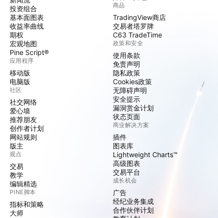
商品
投资组合
基本面图表
TradingView商店
收益率曲线
交易者塔罗牌
期权
C63 TradeTime
宏观地图
政策和安全
Pine Script®
使用条款
应用程序
免责声明
移动版
隐私政策
电脑版
Cookies政策
社区
无障碍声明
安全提示
社交网络
漏洞赏金计划
爱心墙
状态页面
推荐朋友
商业解决方案
创作者计划
网站规则
插件
版主
图表库
观点
Lightweight Charts™
高级图表
交易
交易平台
教学
成长机会
编辑精选
PINE脚本
广告
经纪业务集成
指标和策略
合作伙伴计划
大师