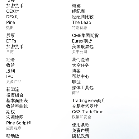
加密货币
概览
CEX对
经纪商
DEX对
经纪商比较
Pine
The Leap
热图
特别优惠
股票
CME集团期货
ETFs
Eurex期货
加密货币
美国股票包
日历
关于公司
经济
我们是谁
收益
太空任务
股利
博客
IPO
帮助中心
更多产品
职涯
媒体工具包
新闻流
商品
投资组合
基本面图表
TradingView商店
收益率曲线
交易者塔罗牌
期权
C63 TradeTime
宏观地图
政策和安全
Pine Script®
使用条款
应用程序
免责声明
移动版
隐私政策