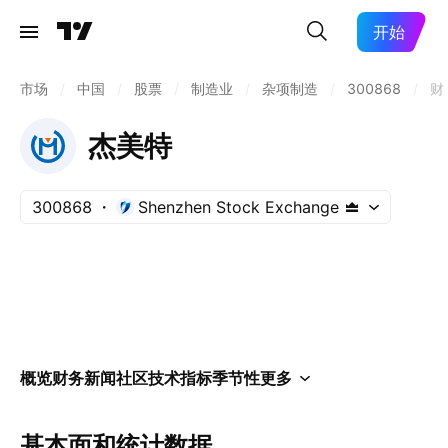
开始
市场
/
中国
/
股票
/
制造业
/
杂项制造
/
300868
/
财
杰美特
300868
Shenzhen Stock Exchange
概览
财务
新闻
社区
技术指标
季节性
更多
基本面和统计数据