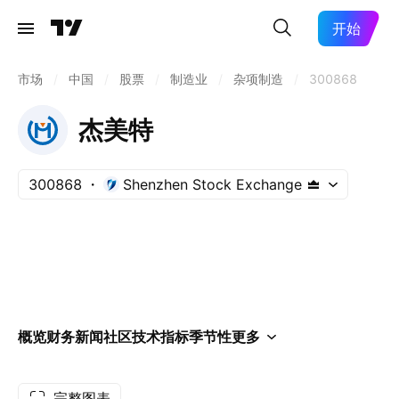
开始
市场
/
中国
/
股票
/
制造业
/
杂项制造
/
300868
杰美特
300868
Shenzhen Stock Exchange
概览
财务
新闻
社区
技术指标
季节性
更多
完整图表