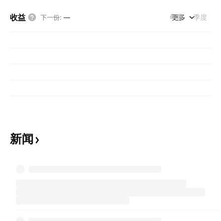
收益
年度
更多
季度
下一份
:
—
新闻