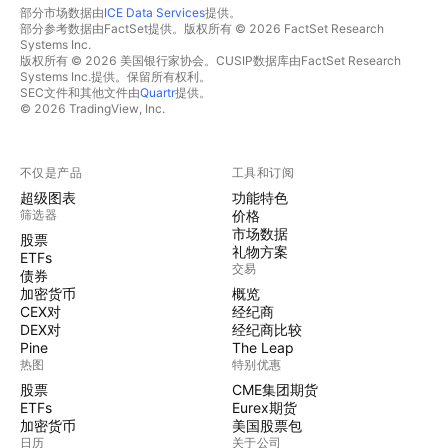
部分市场数据由
ICE Data Services
提供。
部分参考数据由FactSet提供。版权所有 © 2026 FactSet Research
Systems Inc.
版权所有 © 2026 美国银行家协会。CUSIP数据库由FactSet Research
Systems Inc.提供。保留所有权利。
SEC文件和其他文件由
Quartr
提供。
© 2026 TradingView, Inc.
不仅是产品
工具和订阅
超级图表
功能特色
筛选器
价格
市场数据
股票
礼物方案
ETFs
交易
债券
加密货币
概览
CEX对
经纪商
DEX对
经纪商比较
Pine
The Leap
热图
特别优惠
股票
CME集团期货
ETFs
Eurex期货
加密货币
美国股票包
日历
关于公司