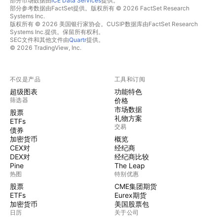
部分市场数据由
ICE Data Services
提供。
部分参考数据由FactSet提供。版权所有 © 2026 FactSet Research
Systems Inc.
版权所有 © 2026 美国银行家协会。CUSIP数据库由FactSet Research
Systems Inc.提供。保留所有权利。
SEC文件和其他文件由
Quartr
提供。
© 2026 TradingView, Inc.
不仅是产品
工具和订阅
超级图表
功能特色
筛选器
价格
市场数据
股票
礼物方案
ETFs
交易
债券
加密货币
概览
CEX对
经纪商
DEX对
经纪商比较
Pine
The Leap
热图
特别优惠
股票
CME集团期货
ETFs
Eurex期货
加密货币
美国股票包
日历
关于公司