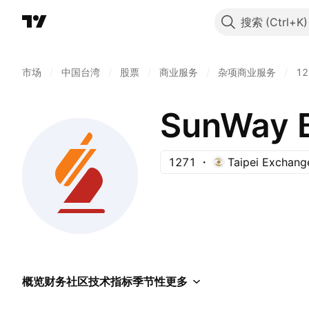
搜索
市场
/
中国台湾
/
股票
/
商业服务
/
杂项商业服务
/
12
SunWay B
1271
Taipei Exchang
概览
财务
社区
技术指标
季节性
更多