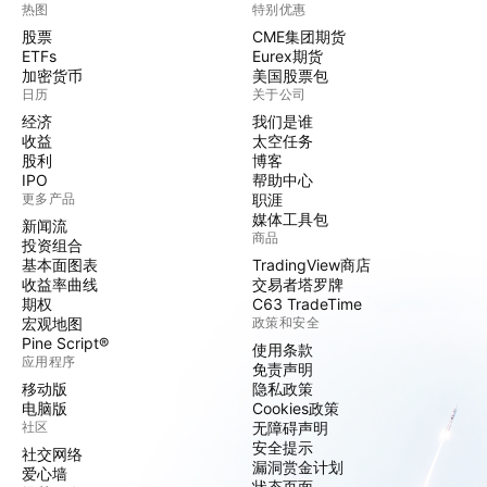
热图
特别优惠
股票
CME集团期货
ETFs
Eurex期货
加密货币
美国股票包
日历
关于公司
经济
我们是谁
收益
太空任务
股利
博客
IPO
帮助中心
更多产品
职涯
媒体工具包
新闻流
商品
投资组合
基本面图表
TradingView商店
收益率曲线
交易者塔罗牌
期权
C63 TradeTime
宏观地图
政策和安全
Pine Script®
使用条款
应用程序
免责声明
移动版
隐私政策
电脑版
Cookies政策
社区
无障碍声明
安全提示
社交网络
漏洞赏金计划
爱心墙
状态页面