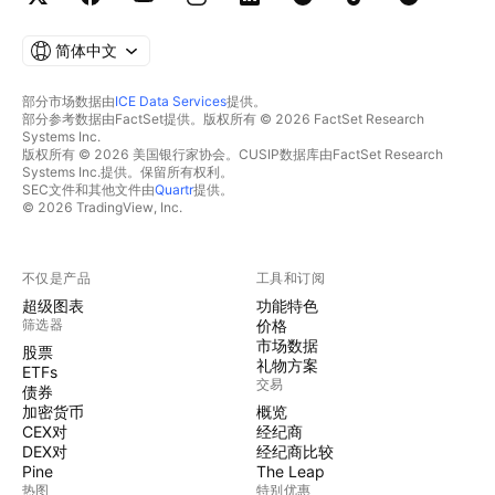
简体中文
部分市场数据由
ICE Data Services
提供。
部分参考数据由FactSet提供。版权所有 © 2026 FactSet Research
Systems Inc.
版权所有 © 2026 美国银行家协会。CUSIP数据库由FactSet Research
Systems Inc.提供。保留所有权利。
SEC文件和其他文件由
Quartr
提供。
© 2026 TradingView, Inc.
不仅是产品
工具和订阅
超级图表
功能特色
筛选器
价格
市场数据
股票
礼物方案
ETFs
交易
债券
加密货币
概览
CEX对
经纪商
DEX对
经纪商比较
Pine
The Leap
热图
特别优惠