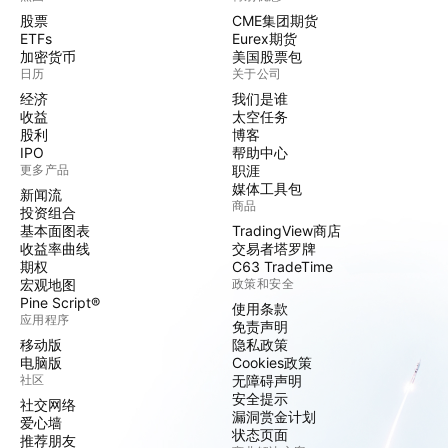
股票
CME集团期货
ETFs
Eurex期货
加密货币
美国股票包
日历
关于公司
经济
我们是谁
收益
太空任务
股利
博客
IPO
帮助中心
更多产品
职涯
媒体工具包
新闻流
商品
投资组合
基本面图表
TradingView商店
收益率曲线
交易者塔罗牌
期权
C63 TradeTime
宏观地图
政策和安全
Pine Script®
使用条款
应用程序
免责声明
移动版
隐私政策
电脑版
Cookies政策
社区
无障碍声明
安全提示
社交网络
漏洞赏金计划
爱心墙
状态页面
推荐朋友