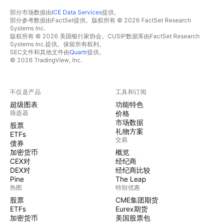
部分市场数据由
ICE Data Services
提供。
部分参考数据由FactSet提供。版权所有 © 2026 FactSet Research
Systems Inc.
版权所有 © 2026 美国银行家协会。CUSIP数据库由FactSet Research
Systems Inc.提供。保留所有权利。
SEC文件和其他文件由
Quartr
提供。
© 2026 TradingView, Inc.
不仅是产品
工具和订阅
超级图表
功能特色
筛选器
价格
市场数据
股票
礼物方案
ETFs
交易
债券
加密货币
概览
CEX对
经纪商
DEX对
经纪商比较
Pine
The Leap
热图
特别优惠
股票
CME集团期货
ETFs
Eurex期货
加密货币
美国股票包