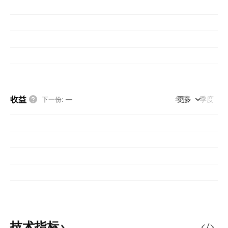
收益
年度
更多
季度
下一份
:
—
技术指标