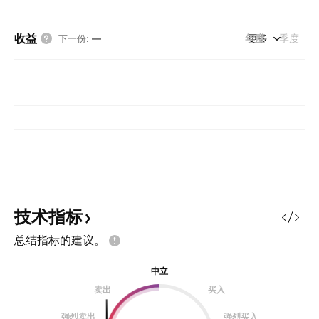
收益
年度
更多
季度
下一份
:
—
技术指标
总结指标的建议。
中立
卖出
买入
强烈卖出
强烈买入