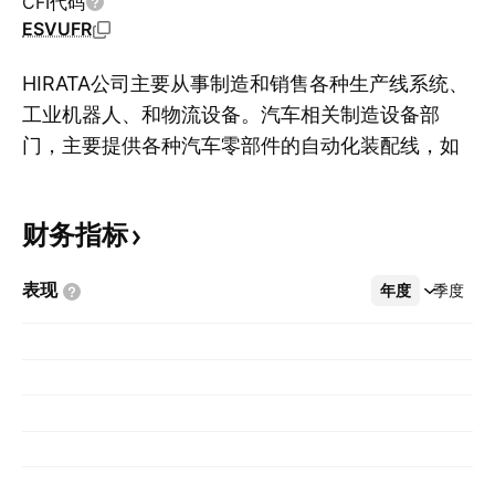
CFI代码
ESVUFR
HIRATA公司主要从事制造和销售各种生产线系统、
工业机器人、和物流设备。汽车相关制造设备部
门，主要提供各种汽车零部件的自动化装配线，如
显
发动机、变速器、和其他车载电子部件。半导体相
关制造设备部门，提供用于半导体制造工艺的硅片
财务指标
传输设备，以及用于平板显示器(FPD)的制造设
备。家电相关及其他制造设备部门，为各种家用电
表现
年度
更多
季度
器、仓储物和运输等物流相关设备、以及轮胎相关
设备提供制造设备。截至2013年3月31日，该公司
有12家合并子公司。