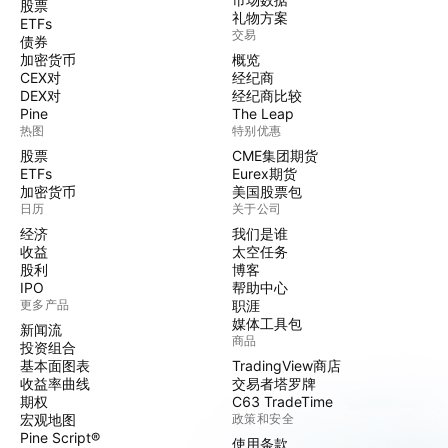
股票
礼物方案
ETFs
交易
债券
加密货币
概览
CEX对
经纪商
DEX对
经纪商比较
Pine
The Leap
热图
特别优惠
股票
CME集团期货
ETFs
Eurex期货
加密货币
美国股票包
日历
关于公司
经济
我们是谁
收益
太空任务
股利
博客
IPO
帮助中心
更多产品
职涯
媒体工具包
新闻流
商品
投资组合
基本面图表
TradingView商店
收益率曲线
交易者塔罗牌
期权
C63 TradeTime
宏观地图
政策和安全
Pine Script®
使用条款