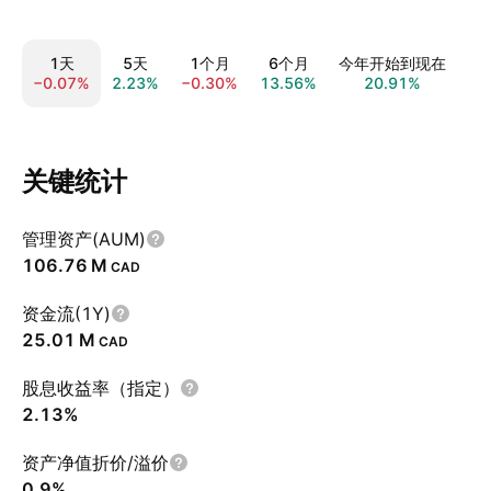
1天
5天
1个月
6个月
今年开始到现在
−0.07%
2.23%
−0.30%
13.56%
20.91%
31
关键统计
管理资产(AUM)
‪106.76 M‬
CAD
资金流(1Y)
‪25.01 M‬
CAD
股息收益率（指定）
2.13%
资产净值折价/溢价
0.9%