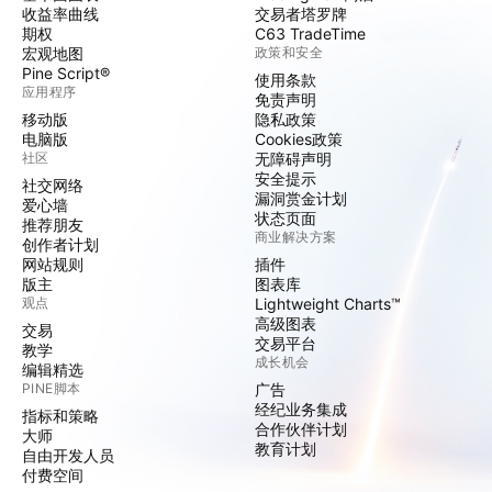
收益率曲线
交易者塔罗牌
期权
C63 TradeTime
宏观地图
政策和安全
Pine Script®
使用条款
应用程序
免责声明
移动版
隐私政策
电脑版
Cookies政策
社区
无障碍声明
安全提示
社交网络
漏洞赏金计划
爱心墙
状态页面
推荐朋友
商业解决方案
创作者计划
网站规则
插件
版主
图表库
观点
Lightweight Charts™
高级图表
交易
交易平台
教学
成长机会
编辑精选
PINE脚本
广告
经纪业务集成
指标和策略
合作伙伴计划
大师
教育计划
自由开发人员
付费空间