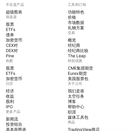
不仅是产品
工具和订阅
超级图表
功能特色
筛选器
价格
市场数据
股票
礼物方案
ETFs
交易
债券
加密货币
概览
CEX对
经纪商
DEX对
经纪商比较
Pine
The Leap
热图
特别优惠
股票
CME集团期货
ETFs
Eurex期货
加密货币
美国股票包
日历
关于公司
经济
我们是谁
收益
太空任务
股利
博客
IPO
帮助中心
更多产品
职涯
媒体工具包
新闻流
商品
投资组合
基本面图表
TradingView商店