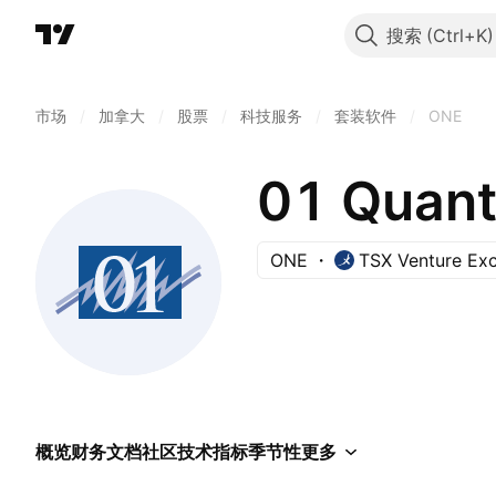
搜索
市场
/
加拿大
/
股票
/
科技服务
/
套装软件
/
ONE
01 Quant
ONE
TSX Venture Ex
概览
财务
文档
社区
技术指标
季节性
更多