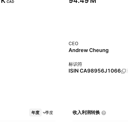
K‬
‪94.49 M‬
CAD
CEO
Andrew Cheung
标识符
ISIN
CA98956J1066
收入利润转换
年度
更多
季度