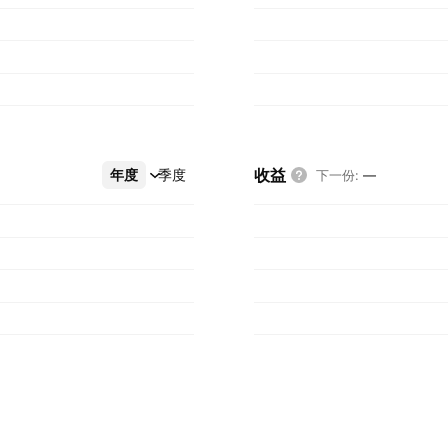
收益
年度
更多
季度
下一份
:
—