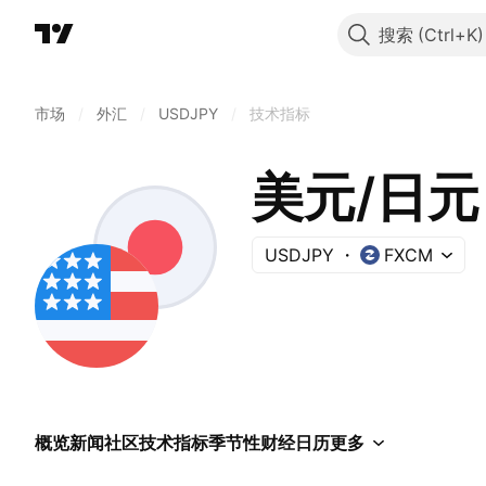
搜索
市场
/
外汇
/
USDJPY
/
技术指标
美元/日元
USDJPY
FXCM
概览
新闻
社区
技术指标
季节性
财经日历
更多