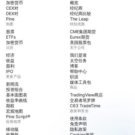
加密货币
概览
CEX对
经纪商
DEX对
经纪商比较
Pine
The Leap
热图
特别优惠
股票
CME集团期货
ETFs
Eurex期货
加密货币
美国股票包
日历
关于公司
经济
我们是谁
收益
太空任务
股利
博客
IPO
帮助中心
更多产品
职涯
媒体工具包
新闻流
商品
投资组合
基本面图表
TradingView商店
收益率曲线
交易者塔罗牌
期权
C63 TradeTime
宏观地图
政策和安全
Pine Script®
使用条款
应用程序
免责声明
移动版
隐私政策
电脑版
Cookies政策